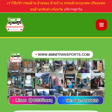
Skip
เราให้บริการขนย้าย ย้ายของ ย้ายบ้าน รถขนย้ายกรุงเทพ-ปริมณฑล
ขนย้ายกลับต่างจังหวัด
บริการทุกวัน
to
content