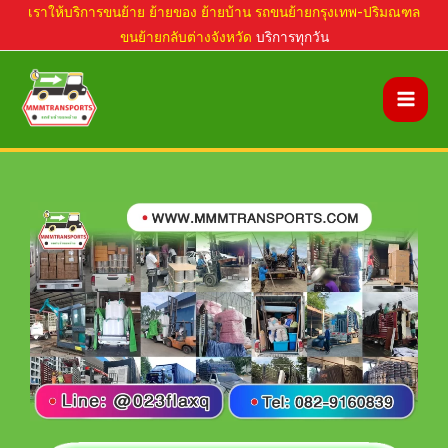
Skip
เราให้บริการขนย้าย ย้ายของ ย้ายบ้าน รถขนย้ายกรุงเทพ-ปริมณฑล
ขนย้ายกลับต่างจังหวัด
บริการทุกวัน
to
content