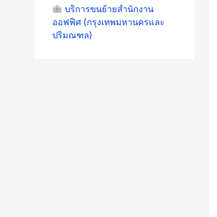
บริการขนย้ายสำนักงาน
ออฟฟิศ (กรุงเทพมหานครและ
ปริมณฑล)