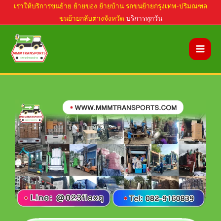
Skip
เราให้บริการขนย้าย ย้ายของ ย้ายบ้าน รถขนย้ายกรุงเทพ-ปริมณฑล
ขนย้ายกลับต่างจังหวัด
บริการทุกวัน
to
content