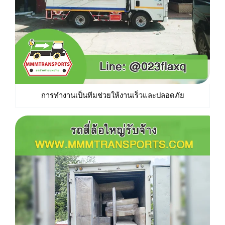
การทำงานเป็นทีมช่วยให้งานเร็วและปลอดภัย