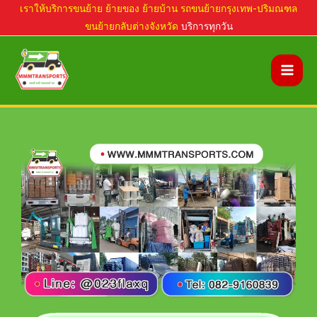
Skip
เราให้บริการขนย้าย ย้ายของ ย้ายบ้าน รถขนย้ายกรุงเทพ-ปริมณฑล
ขนย้ายกลับต่างจังหวัด
บริการทุกวัน
to
content