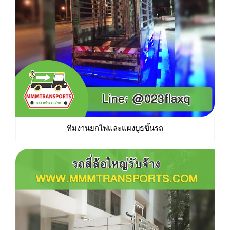
ทีมงานยกไฟและแผงบูธขึ้นรถ