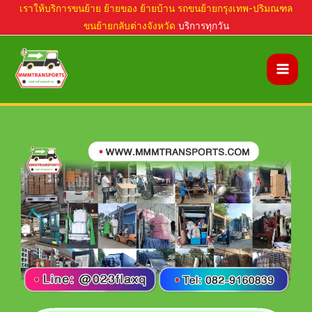
Skip
เราให้บริการขนย้าย ย้ายของ ย้ายบ้าน รถขนย้ายกรุงเทพ-ปริมณฑล
ขนย้ายกลับต่างจังหวัด
บริการทุกวัน
to
content