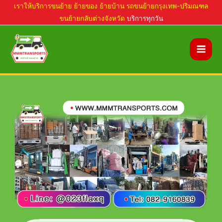
Skip
เราให้บริการขนย้าย ย้ายของ ย้ายบ้าน รถขนย้ายกรุงเทพ-ปริมณฑล
ขนย้ายกลับต่างจังหวัด
บริการทุกวัน
to
content