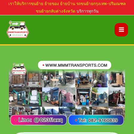
Skip
เราให้บริการขนย้าย ย้ายของ ย้ายบ้าน รถขนย้ายกรุงเทพ-ปริมณฑล
ขนย้ายกลับต่างจังหวัด
บริการทุกวัน
to
content