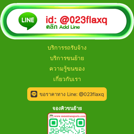
บริการรถรับจ้าง
บริการขนย้าย
ความรู้ขนของ
เกี่ยวกับเรา
ขอราคาทาง Line: @023flaxq
จองคิวขนย้าย