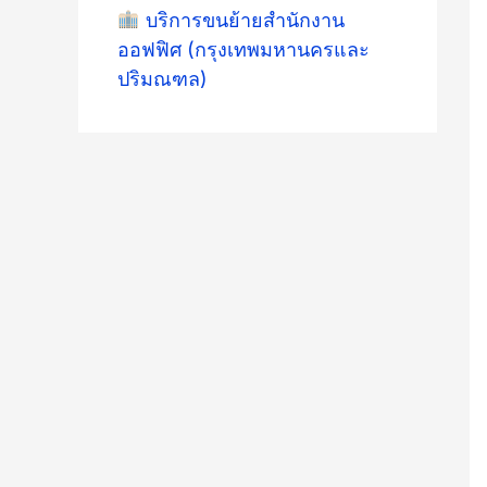
บริการขนย้ายสำนักงาน
ออฟฟิศ (กรุงเทพมหานครและ
ปริมณฑล)