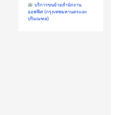
บริการขนย้ายสำนักงาน
ออฟฟิศ (กรุงเทพมหานครและ
ปริมณฑล)