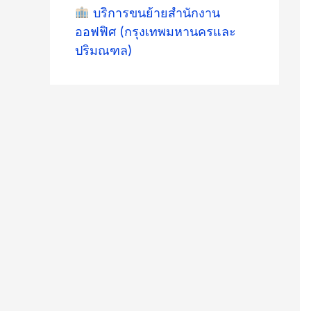
บริการขนย้ายสำนักงาน
ออฟฟิศ (กรุงเทพมหานครและ
ปริมณฑล)