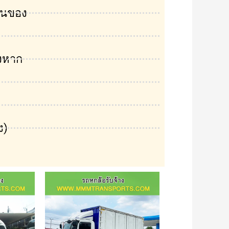
ขนของ
งหาก
ง)